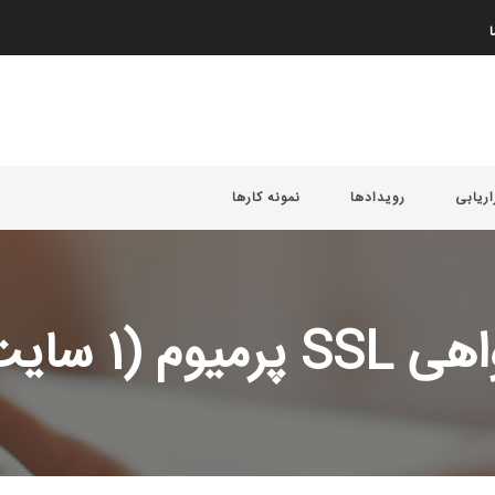
ا
اریابی
رویدادها
نمونه کارها
SS پرمیوم (1 سایت)