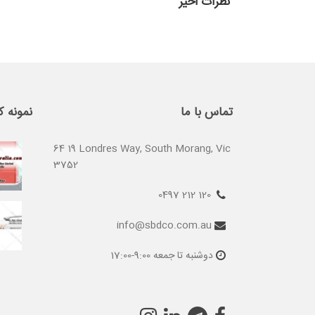
نظرات اخیر
تماس با ما
نمونه ک
64 19 Londres Way, South Morang, Vic
3752
120 212 0497
info@sbdco.com.au
دوشنبه تا جمعه 9:00-17:00