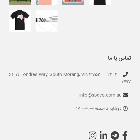
تماس با ما
64 19 Londres Way, South Morang, Vic 3752
120 212
0497
info@sbdco.com.au
دوشنبه تا جمعه 9:00-17:00